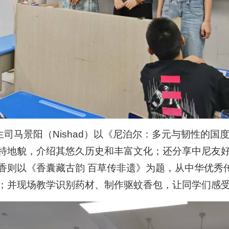
司马景阳（Nishad）以《尼泊尔：多元与韧性的国
特地貌，介绍其悠久历史和丰富文化；还分享中尼友
香则以《香囊藏古韵 百草传非遗》为题，从中华优秀
；并现场教学识别药材、制作驱蚊香包，让同学们感