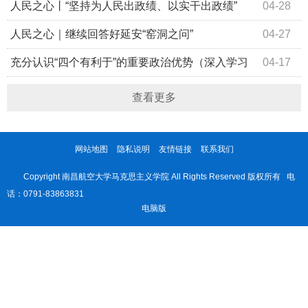
锋奖获奖者代表
人民之心丨“坚持为人民出政绩、以实干出政绩”
04-28
人民之心｜继续回答好延安“窑洞之问”
04-27
充分认识“四个有利于”的重要政治优势（深入学习
04-17
贯彻习近平新时代中国特色社会主义思想）
查看更多
网站地图
隐私说明
友情链接
联系我们
Copyright 南昌航空大学马克思主义学院 All Rights Reserved 版权所有 电
话：0791-83863831
电脑版