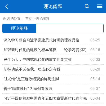
理论阐释
您的位置：
首页
>
理论阐释
理论阐释
深入学习领会习近平党建思想鲜明的理论品格
06-25
加强新时代党的建设的根本遵循——论学习贯彻习
06-16
近平党建思想
民生为大：中国式现代化的重要世界贡献
06-03
坚持功成不必在我、功成必定有我
05-28
“主心骨”是正确政绩观的鲜明注脚
05-14
善于“瞻前顾后” 为民创造政绩
05-07
习近平回信勉励中国青年五四奖章暨新时代青年先
05-04