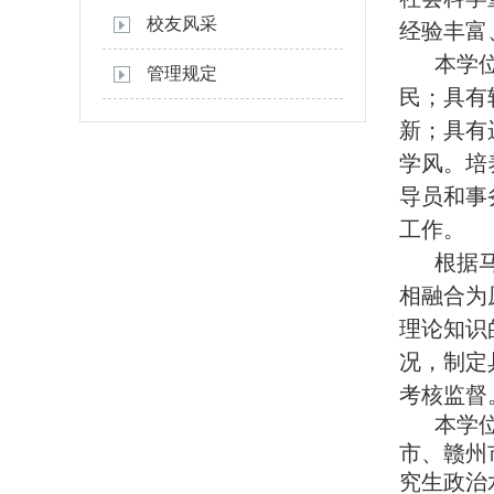
校友风采
经验丰富
本学
管理规定
民；具
有
新；具有
学风。培
导员和事
工作。
根据
相融合为
理论知识
况，制定
考核监督
本学
市、赣州
究生政治