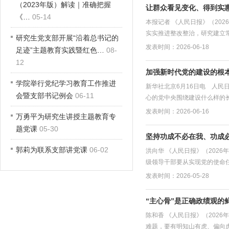
（2023年版）解读｜准确把握
让群众看见变化、得到实
《…
05-14
本报记者 《人民日报》（20
实实推进整改整治，研究建立常
研究生党支部开展“沿着总书记的
发表时间：2026-06-18
足迹”主题教育实践暨红色…
08-
12
加强新时代党的建设的根
学院举行党纪学习教育工作推进
新华社北京6月16日电 人
会暨支部书记例会
06-11
心的党中央围绕建设什么样的长
发表时间：2026-06-16
万勇平为研究生讲授主题教育专
题党课
05-30
坚持功成不必在我、功成
郭莉为联系支部讲党课
06-02
洪向华 《人民日报》（2026
级领导干部要从实现党的使命任
发表时间：2026-05-28
“主心骨”是正确政绩观的
陈和香 《人民日报》（2026
难题，要有明知山有虎、偏向虎